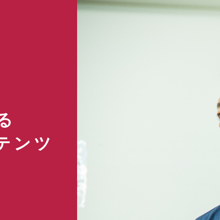
T
る
テンツ