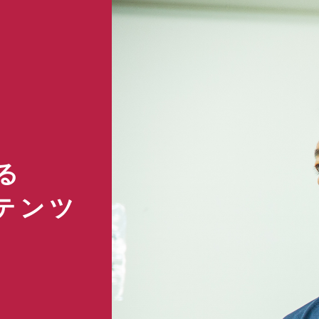
T
る
テンツ